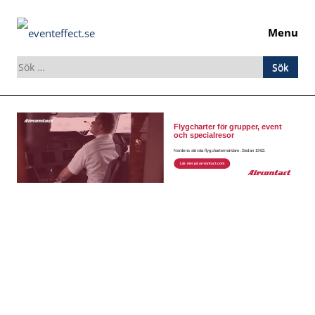
Menu
Sök
efter:
Skip
to
content