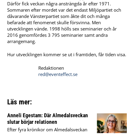
Därför fick veckan några ansträngda år efter 1971.
Sommaren efter mordet var det endast Miljöpartiet och
dåvarande Vänsterpartiet som åkte dit och många
befarade att fenomenet skulle försvinna. Men
utvecklingen vände. 1998 hölls sex seminarier och år
2016 genomfördes 3 795 seminarier samt andra
arrangemang.
Hur utvecklingen kommer se ut i framtiden, får tiden visa.
Redaktionen
red@eventeffect.se
Läs mer:
Anneli Egestam: Där Almedalsveckan
slutar börjar relationen
Efter fyra krönikor om Almedalsveckan