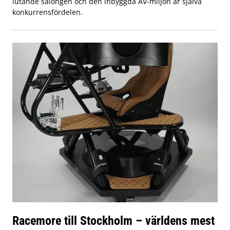
lutande salongen och den inbyggda AV-miljön är själva
konkurrensfördelen.
Racemore till Stockholm – världens mest