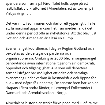
spendera somrarna på Fårö. Talet hölls uppe på ett
lastbilsflak vid kruttornet i Almedalen, ett av tornen på
Visbys ringmur.
Det var mitt i sommaren och därför ett ypperligt tillfälle
att få maximal uppmärksamhet från medierna, då det
under denna period ofta är nyhetstorka. Att det blev just
Gotland och Almedalen är alltså en slump.
Evenemanget koordineras i dag av Region Gotland och
bekostas av de deltagande partierna och
organisationerna. Omkring år 2000 blev arrangemanget
banbrytande även internationellt genom sin demokrati,
öppenhet och tillgänglighet. Alla som vill debattera
samhällsfrågor har möjlighet att delta och samtliga
evenemang under veckan är kostnadsfria och öppna för
alla – med några få undantag. De senaste åren har kopior
skapats i flera andra länder, till exempel Folkemødet i
Danmark och Arendalsveckan i Norge.
Almedalens historia är starkt förknippad med Olof Palme.