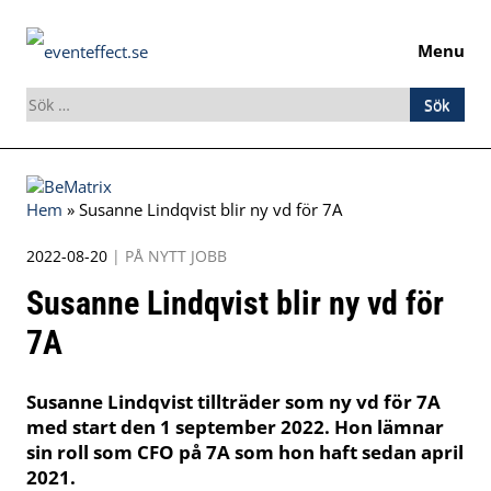
Menu
Sök
efter:
Skip
to
Hem
»
Susanne Lindqvist blir ny vd för 7A
content
2022-08-20
|
PÅ NYTT JOBB
Susanne Lindqvist blir ny vd för
7A
Susanne Lindqvist tillträder som ny vd för 7A
med start den 1 september 2022. Hon lämnar
sin roll som CFO på 7A som hon haft sedan april
2021.