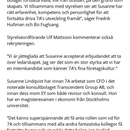
bolaget fortsätta växa, lite från utsidan, på den grund som
skapats. Vi tillsammans med styrelsen ser att Susanne har
rätt erfarenhet, kompetens och personlighet för att
fortsätta driva 7A’s utveckling framåt”, säger Fredrik
Hultman och Bo Fuglsang.
Styrelseordförande Ulf Mattsson kommenterar också
rekryteringen.
”Vi är jätteglada att Susanne accepterat erbjudandet att ta
över ledarskapet. Jag ser det som en stor styrka att vi har
en internkandidat som känner 7A’s fina företagskultur.”
Susanne Lindqvist har innan 7A arbetat som CFO i det
noterade konsultbolaget Transcendent Group AB, och
innan dess inom EY som både revisor och konsult. Hon
har en magisterexamen i ekonomi från Stockholms
universitet.
”Det känns superspännande att få anta rollen som vd för
7A och tillsammans med alla andra fantastiska kollegor få