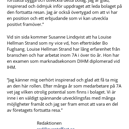
fortsätta bygga och utveckla detta bolag. Jag är glad,
inspirerad och ödmjuk inför uppdraget att leda bolaget på
den fortsatta resan. Jag är också övertygad om att vi har
en position och ett erbjudande som vi kan utveckla
positivt framöver.”
Vid sin sida kommer Susanne Lindqvist att ha Louise
Hellman Strand som ny vice vd, hon efterträder Bo
Fuglsang. Louise Hellman Strand har lång erfarenhet från
branschen och har arbetat inom 7A i över tio år. Hon har
en examen som marknadsekonom DIHM diplomerad vid
IHM.
”Jag känner mig oerhört inspirerad och glad att få ta mig
an den här rollen. Efter många år som medarbetare på 7A
vet jag vilken otrolig potential som finns i bolaget. Vi är
inne i en väldigt spännande utvecklingsfas med många
möjligheter framåt och jag ser fram emot att vara en del
av företagets fortsatta resa.”
Redaktionen