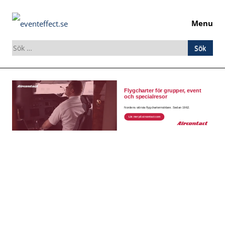
Menu
Sök
efter:
Skip
to
content