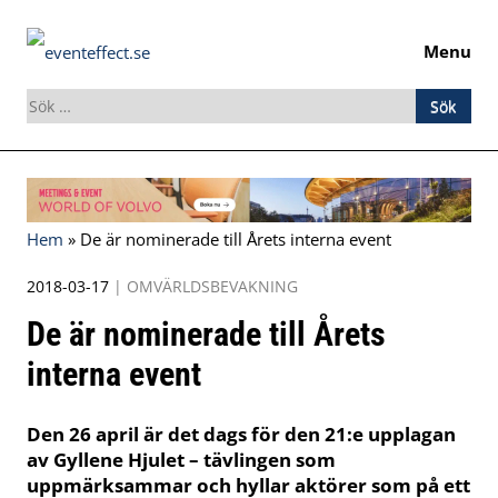
Menu
Sök
efter:
Skip
to
content
Hem
»
De är nominerade till Årets interna event
2018-03-17
|
OMVÄRLDSBEVAKNING
De är nominerade till Årets
interna event
Den 26 april är det dags för den 21:e upplagan
av Gyllene Hjulet – tävlingen som
uppmärksammar och hyllar aktörer som på ett