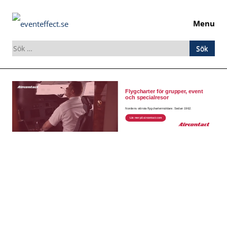
Menu
Sök
efter:
Skip
to
content