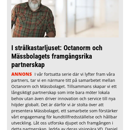
I strålkastarljuset: Octanorm och
Mässbolagets framgångsrika
partnerskap
ANNONS
I vår fortsatta serie där vi lyfter fram våra
partners, tar vi en närmare titt på samarbetet mellan
Octanorm och Mässbolaget. Tillsammans skapar vi ett
långsiktigt partnerskap som inte bara möter lokala
behov utan även driver innovation och service till nya
höjder globalt. Det är därför vi är stolta över att
presentera Mässbolaget, ett samarbete som förstärker
vårt engagemang för kundtillfredsställelse och hållbar
utveckling. Låt oss utforska djupet och framgången i
detta partnerskap, ledda av deras visionära VD, Daniel