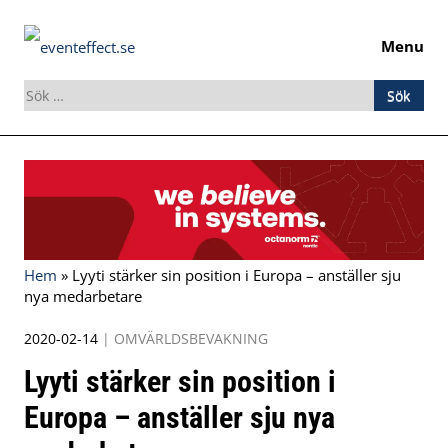
Menu
Sök
efter:
Skip
to
content
Hem
»
Lyyti stärker sin position i Europa – anställer sju
nya medarbetare
2020-02-14
|
OMVÄRLDSBEVAKNING
Lyyti stärker sin position i
Europa – anställer sju nya