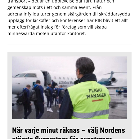
transport – det är en upplevelse där fart, natur och
gemenskap möts i ett och samma event. Från
adrenalinfyllda turer genom skärgården till skräddarsydda
upplägg för kickoffer och konferenser har RIB blivit ett allt
mer efterfrågat inslag för företag som vill skapa
minnesvärda möten utanför kontoret.
När varje minut räknas – välj Nordens