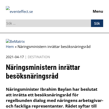
Menu
Sök
efter:
Skip
to
Hem
»
Näringsministern inrättar besöksnäringsråd
content
2021-04-17
|
DESTINATION
Näringsministern inrättar
besöksnäringsråd
Näringsminister Ibrahim Baylan har beslutat
att inrätta ett besöksnäringsråd för
regelbunden dialog med näringens arbetsgivar-
och fackliga representanter. Rådet syftar till