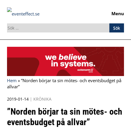
Menu
Sök
efter:
Skip
to
content
Hem
»
”Norden börjar ta sin mötes- och eventsbudget på
allvar”
2019-01-14
|
KRÖNIKA
”Norden börjar ta sin mötes- och
eventsbudget på allvar”