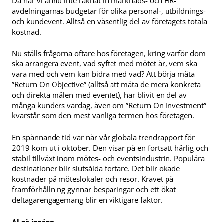
Då har vi ännu inte räknat in marknads- och HR-
avdelningarnas budgetar för olika personal-, utbildnings-
och kundevent. Alltså en väsentlig del av företagets totala
kostnad.
Nu ställs frågorna oftare hos företagen, kring varför dom
ska arrangera event, vad syftet med mötet är, vem ska
vara med och vem kan bidra med vad? Att börja mäta
”Return On Objective” (alltså att mäta de mera konkreta
och direkta målen med eventet), har blivit en del av
många kunders vardag, även om ”Return On Investment”
kvarstår som den mest vanliga termen hos företagen.
En spännande tid var när vår globala trendrapport för
2019 kom ut i oktober. Den visar på en fortsatt härlig och
stabil tillväxt inom mötes- och eventsindustrin. Populära
destinationer blir slutsålda fortare. Det blir ökade
kostnader på möteslokaler och resor. Kravet på
framförhållning gynnar besparingar och ett ökat
deltagarengagemang blir en viktigare faktor.
AI på ingång