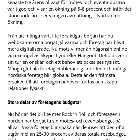
senaste tre årens tillväxt för mötes- och eventindustrin
varit god och visar en ökning på 5-8 procent och inför det
stundande året ser vi ingen avmattning – tvärtom en
ökning.
Från att många varit lite försiktiga i början har nu
webbkamerorna börjat gå varma och företag har blivit
mera digitaliserade. Nu möts vi mer än någonsin online
via exempelvis Skype, Lync eller Hangout. Detta driver i
sin tur en önskan och ett behov att också ses fysiskt.
Många globala företag etablerar sig i norden och många
nordiska företag blir globala. Detta är den främsta
orsaken till att företagen behöver träffas och skapa
relationer fysiskt.
Stora delar av företagens budgetar
Nu börjar det bli lite mer Rock ’n Roll och företagen i
norden har börjat ta sin mötes- och eventsbudget på
allvar. Vissa företag blir spaka när de inser att den ofta
utgör mellan 25-30 procent av deras totala resebudget.