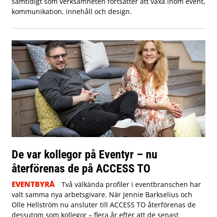
samtidigt som verksamheten fortsätter att växa inom event,
kommunikation, innehåll och design.
De var kollegor på Eventyr – nu
återförenas de på ACCESS TO
EVENTBYRÅ
Två välkända profiler i eventbranschen har
valt samma nya arbetsgivare. När Jennie Barkselius och
Olle Hellström nu ansluter till ACCESS TO återförenas de
dessutom som kollegor – flera år efter att de senast