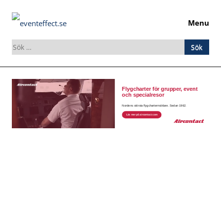
Menu
Sök
efter:
Skip
to
content