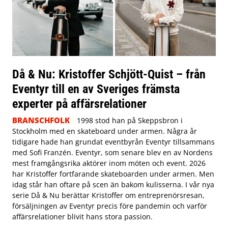
Då & Nu: Kristoffer Schjött-Quist – från
Eventyr till en av Sveriges främsta
experter på affärsrelationer
BRANSCHFOLK
1998 stod han på Skeppsbron i
Stockholm med en skateboard under armen. Några år
tidigare hade han grundat eventbyrån Eventyr tillsammans
med Sofi Franzén. Eventyr, som senare blev en av Nordens
mest framgångsrika aktörer inom möten och event. 2026
har Kristoffer fortfarande skateboarden under armen. Men
idag står han oftare på scen än bakom kulisserna. I vår nya
serie Då & Nu berättar Kristoffer om entreprenörsresan,
försäljningen av Eventyr precis före pandemin och varför
affärsrelationer blivit hans stora passion.