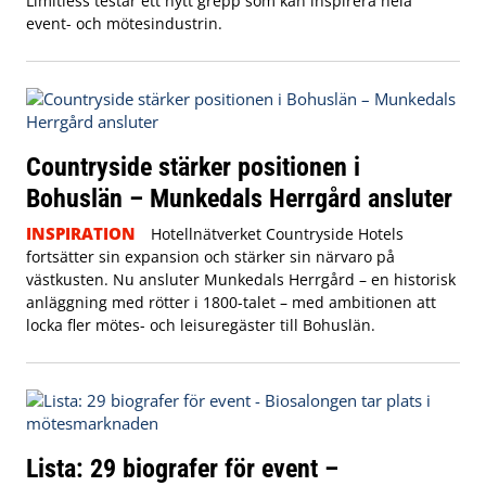
Limitless testar ett nytt grepp som kan inspirera hela
event- och mötesindustrin.
Countryside stärker positionen i
Bohuslän – Munkedals Herrgård ansluter
INSPIRATION
Hotellnätverket Countryside Hotels
fortsätter sin expansion och stärker sin närvaro på
västkusten. Nu ansluter Munkedals Herrgård – en historisk
anläggning med rötter i 1800-talet – med ambitionen att
locka fler mötes- och leisuregäster till Bohuslän.
Lista: 29 biografer för event –