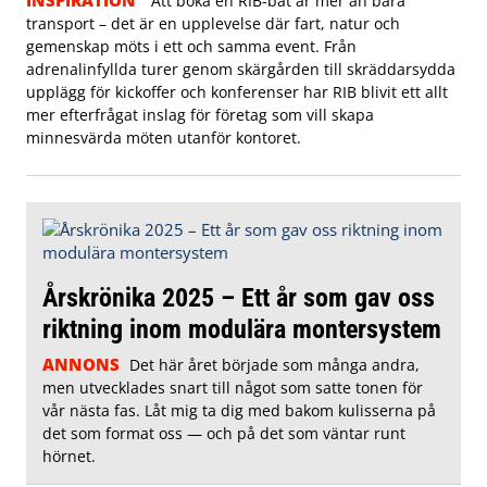
Att boka en RIB-båt är mer än bara
transport – det är en upplevelse där fart, natur och
gemenskap möts i ett och samma event. Från
adrenalinfyllda turer genom skärgården till skräddarsydda
upplägg för kickoffer och konferenser har RIB blivit ett allt
mer efterfrågat inslag för företag som vill skapa
minnesvärda möten utanför kontoret.
Årskrönika 2025 – Ett år som gav oss
riktning inom modulära montersystem
ANNONS
Det här året började som många andra,
men utvecklades snart till något som satte tonen för
vår nästa fas. Låt mig ta dig med bakom kulisserna på
det som format oss — och på det som väntar runt
hörnet.