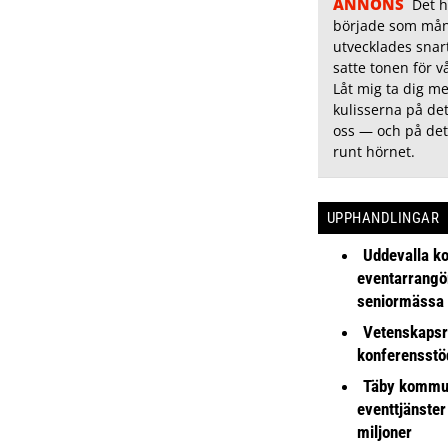
ANNONS
Det h
började som må
utvecklades snart
satte tonen för v
Låt mig ta dig 
kulisserna på de
oss — och på det
runt hörnet.
UPPHANDLINGAR
Uddevalla k
eventarrangör 
seniormässa
Vetenskapsr
konferensstö
Täby kommu
eventtjänster
miljoner