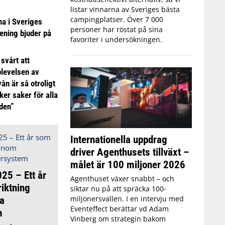
listar vinnarna av Sveriges bästa
campingplatser. Över 7 000
 i Sveriges
personer har röstat på sina
ening bjuder på
favoriter i undersökningen.
 svårt att
plevelsen av
ån är så otroligt
ker saker för alla
iden”
Internationella uppdrag
driver Agenthusets tillväxt –
målet är 100 miljoner 2026
25 – Ett år
Agenthuset växer snabbt – och
iktning
siktar nu på att spräcka 100-
miljonersvallen. I en intervju med
a
Eventeffect berättar vd Adam
m
Vinberg om strategin bakom