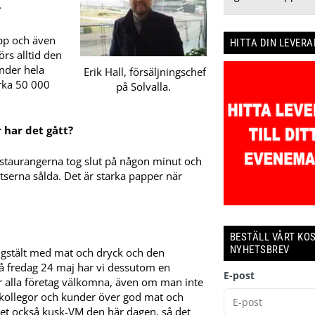
?
opp och även
HITTA DIN LEVER
örs alltid den
under hela
Erik Hall, försäljningschef
irka 50 000
på Solvalla.
r har det gått?
 restaurangerna tog slut på någon minut och
atserna sålda. Det är starka papper när
BESTÄLL VÅRT KO
NYHETSBREV
gstält med mat och dryck och den
På fredag 24 maj har vi dessutom en
E-post
är alla företag välkomna, även om man inte
ffa kollegor och kunder över god mat och
det också kusk-VM den här dagen, så det