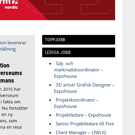
TOPPJOBB
LEDIGA JOBB
Sälj- och
tion
marknadskoordinator –
iverseums
Expohouse
Humans
3D artist/ Grafisk Designer –
n 2015 har
Expohouse
iverseum
Projektkoordinator –
i fakta om
Expohouse
 Nu fortsätter
 en ny
Projektledare – Expohouse
ans, som
Senior Projektledare till Five
na en resa
Client Manager – LIWLIG