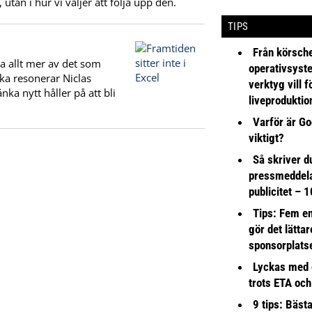
tan i hur vi väljer att följa upp den.
TIPS
Från körsche
a allt mer av det som
operativsyst
ika resonerar Niclas
verktyg vill 
nka nytt håller på att bli
liveproduktio
Varför är Go
viktigt?
Så skriver du
pressmeddel
publicitet – 1
Tips: Fem e
gör det lättar
sponsorplats
Lyckas med 
trots ETA och
9 tips: Bäst