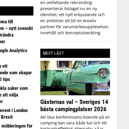
en omfattande rebranding
presenterar bolaget nu en ny
identitet, ett nytt erbjudande och
en ambition att bli en kreativ
ma till
partner för varumärkesupplevelser,
em – nytt svenskt
innehåll och konceptutveckling.
förändra
ner
ogle Analytics
MEST LÄST
 ett
ande som skapar
0 tips
nkla saker som
e att sälja
Gästernas val – Sveriges 14
er
bästa campingplatser 2026
event i London
 Brexit
Att lösa konferensens boende på en
camping kan vara både kul och ett
a möbleringen för
kostnadseffektivt alternativ, så vi