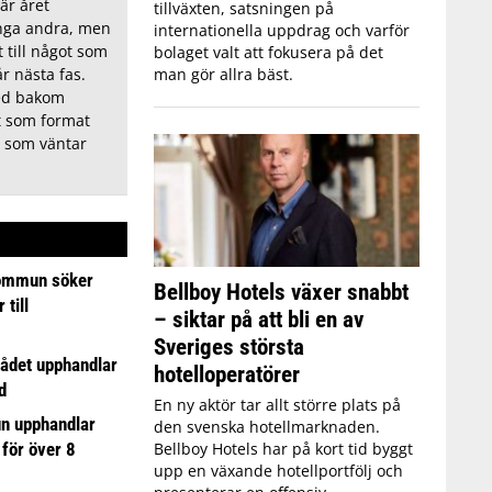
är året
tillväxten, satsningen på
nga andra, men
internationella uppdrag och varför
 till något som
bolaget valt att fokusera på det
man gör allra bäst.
år nästa fas.
med bakom
t som format
 som väntar
ommun söker
Bellboy Hotels växer snabbt
till
– siktar på att bli en av
Sveriges största
ådet upphandlar
hotelloperatörer
d
En ny aktör tar allt större plats på
n upphandlar
den svenska hotellmarknaden.
 för över 8
Bellboy Hotels har på kort tid byggt
upp en växande hotellportfölj och