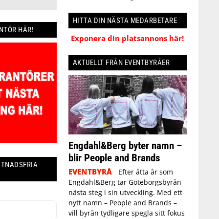
HITTA DIN NÄSTA MEDARBETARE
ANTÖR HÄR!
Exponera din platsannons här!
AKTUELLT FRÅN EVENTBYRÅER
Engdahl&Berg byter namn –
blir People and Brands
STNADSFRIA
EVENTBYRÅ
Efter åtta år som
Engdahl&Berg tar Göteborgsbyrån
nästa steg i sin utveckling. Med ett
nytt namn – People and Brands –
vill byrån tydligare spegla sitt fokus