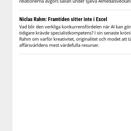
relationerna avgörs sällan under själva Almedalsveckan, u
Niclas Rahm: Framtiden sitter inte i Excel
Vad blir den verkliga konkurrensfördelen när AI kan gör
tidigare krävde specialistkompetens? I sin senaste krön
Rahm om varför kreativitet, originalitet och modet att tä
affärsvärldens mest värdefulla resurser.