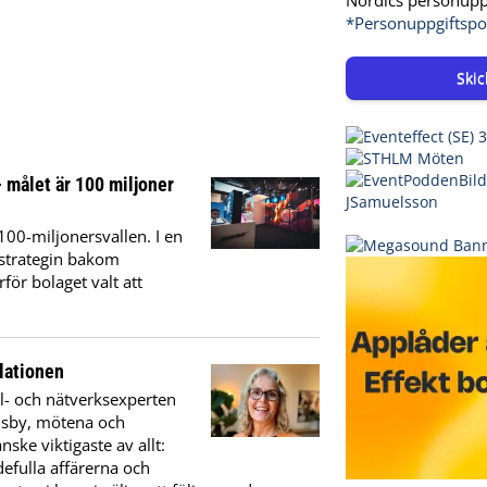
*Personuppgiftspo
Skic
– målet är 100 miljoner
100-miljonersvallen. I en
 strategin bakom
för bolaget valt att
lationen
l- och nätverksexperten
Visby, mötena och
ske viktigaste av allt:
efulla affärerna och