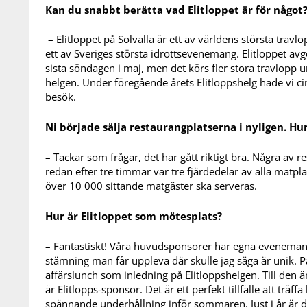
Kan du snabbt berätta vad Elitloppet är för något
–
Elitloppet på Solvalla är ett av världens största travl
ett av Sveriges största idrottsevenemang. Elitloppet avg
sista söndagen i maj, men det körs fler stora travlopp 
helgen. Under föregående årets Elitloppshelg hade vi c
besök.
Ni började sälja restaurangplatserna i nyligen
. Hu
– Tackar som frågar, det har gått riktigt bra. Några av
redan efter tre timmar var tre fjärdedelar av alla matpl
över 10 000 sittande matgäster ska serveras.
Hur är Elitloppet som mötesplats?
– Fantastiskt! Våra huvudsponsorer har egna eveneman
stämning man får uppleva där skulle jag säga är unik. 
affärslunch som inledning på Elitloppshelgen. Till den 
är Elitlopps-sponsor. Det är ett perfekt tillfälle att trä
spännande underhållning inför sommaren. Just i år är 