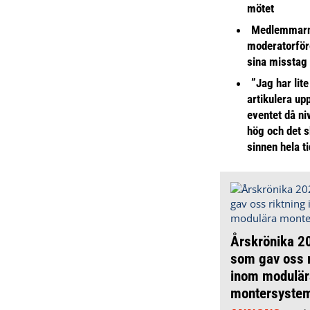
mötet
Medlemmarna
moderatorför
sina misstag
”Jag har lite
artikulera up
eventet då niv
hög och det s
sinnen hela t
Årskrönika 20
som gav oss r
inom modulär
montersyste