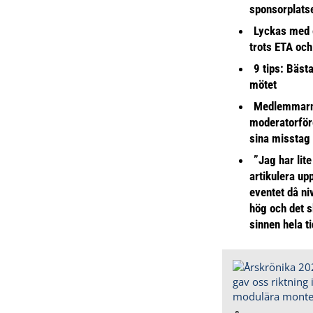
sponsorplats
Lyckas med 
trots ETA och
9 tips: Bäst
mötet
Medlemmarna
moderatorför
sina misstag
”Jag har lite
artikulera up
eventet då niv
hög och det s
sinnen hela t