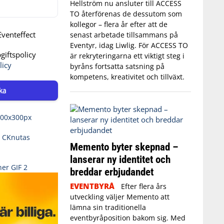
Hellström nu ansluter till ACCESS
TO återförenas de dessutom som
kollegor – flera år efter att de
venteffect
senast arbetade tillsammans på
Eventyr, idag Liwlig. För ACCESS TO
iftspolicy
är rekryteringarna ett viktigt steg i
licy
byråns fortsatta satsning på
kompetens, kreativitet och tillväxt.
ka
Memento byter skepnad –
lanserar ny identitet och
breddar erbjudandet
EVENTBYRÅ
Efter flera års
utveckling väljer Memento att
lämna sin traditionella
eventbyråposition bakom sig. Med