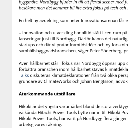
byggmöte. N
ordbygg bjuder in till ett flertal scener me
besökare men det kommer bli lite
extra fokus på tech och
En helt ny avdelning som heter Innovationsarenan får 
– Innovation och utveckling har alltid stått i centrum p
lanseringar just till Nordbygg. Därför känns det naturl
startups och där vi pratar framtidsidéer och ny forskni
samhällsbyggnadsbranschen, säger Peter Söderberg, pr
Även hållbarhet står i fokus när Nordbygg öppnar upp och
förbättra branschen inom hållbarhet stavas klimatdekla
Talks
diskuteras klimatdeklarationer från två olika per
grundare av ClimateWorks och Johan Bengtsson, advok
Återkommande utställare
Hikoki är det yngsta varumärket bland de stora verktygs
välkända Hitachi Power Tools bytte namn till Hikoki P
Hikoki Power Tools, har varit på Nordbygg flera gånger t
arbetsgivares räkning.