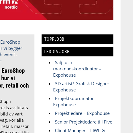
TOPPJOBB
LEDIGA JOBB
Sälj- och
marknadskoordinator –
n EuroShop
Expohouse
hur vi
3D artist/ Grafisk Designer –
, retail och
Expohouse
Projektkoordinator –
Shop i
Expohouse
ecis avslutats
Projektledare – Expohouse
bild av vart
äg. För alla
Senior Projektledare till Five
retail, mässor
Client Manager – LIWLIG
oShop en viktig