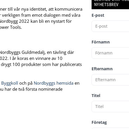
NYHETSBREV
er till vår nya identitet, att kommunicera
er verkligen fram emot dialogen med våra
E-post
ordbygg 2022 kan bli en nystart för
ower Tools.
Förnamn
Nordbyggs Guldmedalj, en tävling där
2022. I år koras en vinnare av 10
 drygt 100 produkter som har publicerats
Efternamn
s
Byggkoll
och på
Nordbyggs hemsida
en
nu har de två första nominerade
Titel
Företag