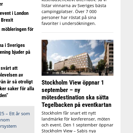
er
listar vinnarna av Sveriges bästa
campingplatser. Över 7 000
event i London
personer har röstat på sina
 Brexit
favoriter i undersökningen.
a möbleringen för
 i Sveriges
ening bjuder på
 svårt att
plevelsen av
Stockholm View öppnar 1
ån är så otroligt
ker saker för alla
september – ny
iden”
mötesdestination ska sätta
Tegelbacken på eventkartan
Stockholm får snart ett nytt
landmärke för konferenser, möten
och event. Den 1 september öppnar
Stockholm View – Sabis nya