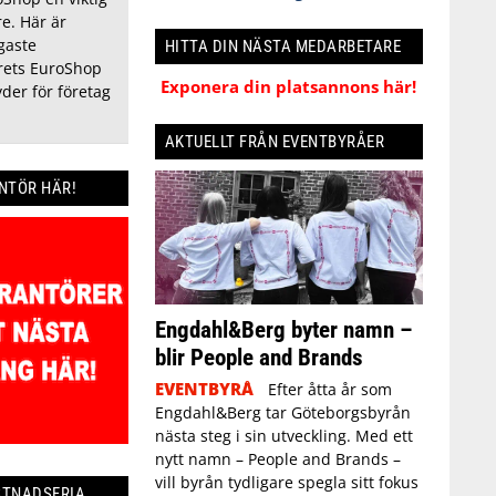
e. Här är
gaste
HITTA DIN NÄSTA MEDARBETARE
rets EuroShop
Exponera din platsannons här!
der för företag
AKTUELLT FRÅN EVENTBYRÅER
ANTÖR HÄR!
Engdahl&Berg byter namn –
blir People and Brands
EVENTBYRÅ
Efter åtta år som
Engdahl&Berg tar Göteborgsbyrån
nästa steg i sin utveckling. Med ett
nytt namn – People and Brands –
vill byrån tydligare spegla sitt fokus
STNADSFRIA