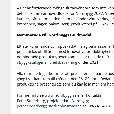
– Det är fortfarande många slutanvändare som inte känn
det blir ett av vår huvudfokus för Nordbygg 2022. Vi s
kunder, särskilt med dem som använder våra verktyg. N
branschen, säger Joakim Berg, produktchef på Hikoki P
Nominerade till Nordbyggs Guldmedalj
Ett återkommande och uppskattat inslag på mässan är 
priset delas ut till årets mest innovativa produktnyhet 
nominerade produktnyheter som alla är utvalda utifrån
i
Byggkatalogens nyhetsbevakning
under 2021.
Alla nomineringar kommer att presenteras löpande ho
gång i veckan fram till mässan den 26–29 april. Redan 
produkterna presenterats som du kan läsa mer om
här
!
För mer info se
www.nordbygg.se
eller kontakta:
Peter Söderberg, projektledare Nordbygg,
peter.soderberg@stockholmsmassan.se
, 08-749 43 93