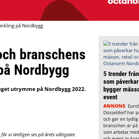
veckling på Nordbygg
 och branschens
 på Nordbygg
5 trender frå
som påverkar 
 eget utrymme på Nordbygg 2022.
bygger mässor
event
ANNONS
Euro
Düsseldorf har pr
och ger en tydlig 
branschen är på v
som arbetar med 
år vi äntligen ses på årets viktigaste
och event är Eur