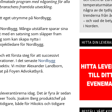
d fullmatade program med någonting för alla
temperaturmätar
 branschens framtida utveckling.
några av de tydli
trenderna från å
ett eget utrymme på Nordbygg.
– och vad de bety
i Norden.
å Nordbygg. Många utställare sparar sina
igt med en satsning som släpper fram
ng som kan skapa nytta i
HITTA DIN LEVER
ojektledare för Nordbygg.
 ett första steg för att successivt
rationer. I det senaste
Nordbygg
spektiv. Vi möter Alexander Landborn,
at på Foyen Advokatbyrå.
leverantörerna idag. Det är fyra år sedan
ower Tools. Joakim Berg produktchef på
idigare, både för Hikokis och tidigare
BESTÄLL VÅRT KO