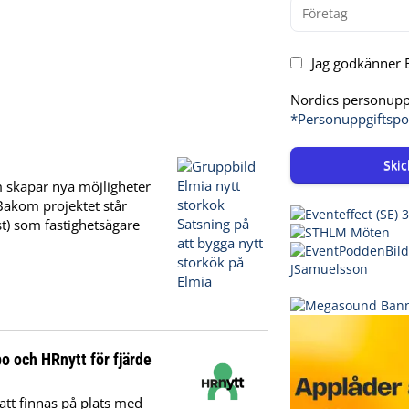
Jag godkänner E
Nordics personuppg
*Personuppgiftspo
Skic
om skapar nya möjligheter
Bakom projektet står
t) som fastighetsägare
 och HRnytt för fjärde
t finnas på plats med