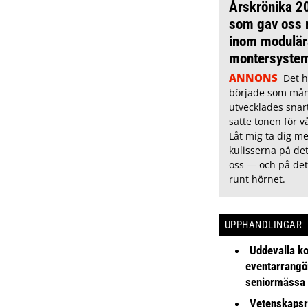
Årskrönika 20
som gav oss r
inom modulär
montersyste
ANNONS
Det h
började som må
utvecklades snart
satte tonen för v
Låt mig ta dig 
kulisserna på de
oss — och på det
runt hörnet.
UPPHANDLINGAR
Uddevalla k
eventarrangör 
seniormässa
Vetenskapsr