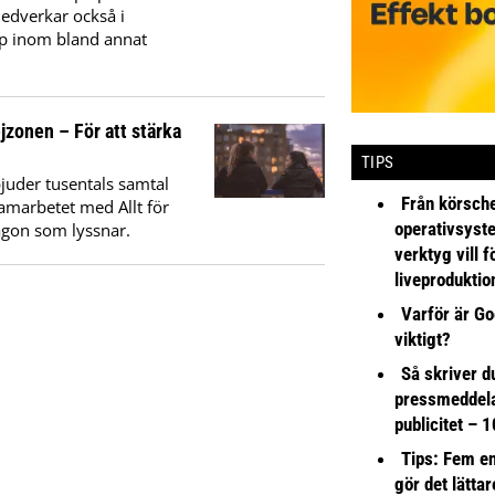
medverkar också i
ap inom bland annat
jzonen – För att stärka
TIPS
bjuder tusentals samtal
Från körsche
samarbetet med Allt för
operativsyst
någon som lyssnar.
verktyg vill 
liveproduktio
Varför är Go
viktigt?
Så skriver du
pressmeddel
publicitet – 1
Tips: Fem e
gör det lättar