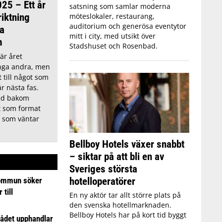
25 – Ett år
satsning som samlar moderna
iktning
möteslokaler, restaurang,
auditorium och generösa eventytor
a
mitt i city, med utsikt över
m
Stadshuset och Rosenbad.
är året
nga andra, men
 till något som
år nästa fas.
med bakom
t som format
 som väntar
Bellboy Hotels växer snabbt
– siktar på att bli en av
Sveriges största
hotelloperatörer
ommun söker
till
En ny aktör tar allt större plats på
den svenska hotellmarknaden.
Bellboy Hotels har på kort tid byggt
ådet upphandlar