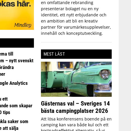
en omfattande rebranding
presenterar bolaget nu en ny
identitet, ett nytt erbjudande och
en ambition att bli en kreativ
partner för varumärkesupplevelser,
innehåll och konceptutveckling.
ma till
MEST LÄST
em – nytt svenskt
förändra
ner
ogle Analytics
 ett
Gästernas val – Sveriges 14
ande som skapar
bästa campingplatser 2026
0 tips
Att lösa konferensens boende på en
nkla saker som
camping kan vara både kul och ett
e att sälja
kostnadseffektivt alternativ, så vi