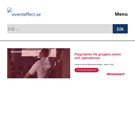
Menu
Sök
efter:
Skip
to
content