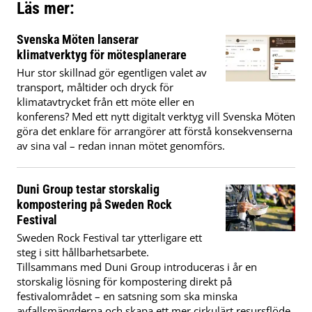
Läs mer:
Svenska Möten lanserar
klimatverktyg för mötesplanerare
Hur stor skillnad gör egentligen valet av
transport, måltider och dryck för
klimatavtrycket från ett möte eller en
konferens? Med ett nytt digitalt verktyg vill Svenska Möten
göra det enklare för arrangörer att förstå konsekvenserna
av sina val – redan innan mötet genomförs.
Duni Group testar storskalig
kompostering på Sweden Rock
Festival
Sweden Rock Festival tar ytterligare ett
steg i sitt hållbarhetsarbete.
Tillsammans med Duni Group introduceras i år en
storskalig lösning för kompostering direkt på
festivalområdet – en satsning som ska minska
avfallsmängderna och skapa ett mer cirkulärt resursflöde.