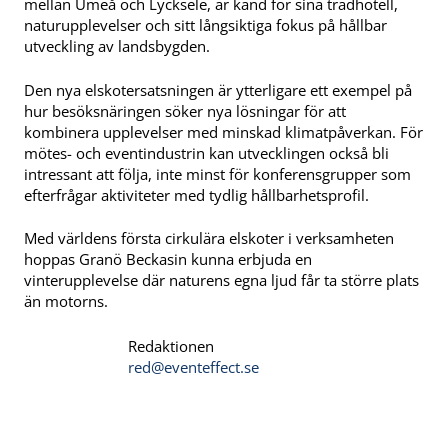
mellan Umeå och Lycksele, är känd för sina trädhotell,
naturupplevelser och sitt långsiktiga fokus på hållbar
utveckling av landsbygden.
Den nya elskotersatsningen är ytterligare ett exempel på
hur besöksnäringen söker nya lösningar för att
kombinera upplevelser med minskad klimatpåverkan. För
mötes- och eventindustrin kan utvecklingen också bli
intressant att följa, inte minst för konferensgrupper som
efterfrågar aktiviteter med tydlig hållbarhetsprofil.
Med världens första cirkulära elskoter i verksamheten
hoppas Granö Beckasin kunna erbjuda en
vinterupplevelse där naturens egna ljud får ta större plats
än motorns.
Redaktionen
red@eventeffect.se