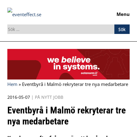
Menu
Sök
efter:
Skip
to
content
Hem
»
Eventbyrå i Malmö rekryterar tre nya medarbetare
2016-05-07
|
PÅ NYTT JOBB
Eventbyrå i Malmö rekryterar tre
nya medarbetare