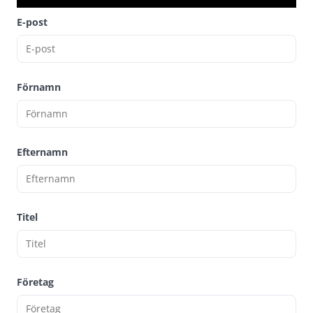
E-post
Förnamn
Efternamn
Titel
Företag