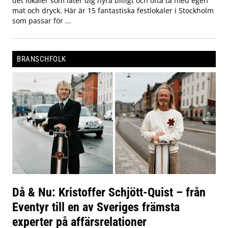
det lokaler som låter dig hyra billigt och ofta ta med egen
mat och dryck. Här är 15 fantastiska festlokaler i Stockholm
som passar för ...
BRANSCHFOLK
Då & Nu: Kristoffer Schjött-Quist – från
Eventyr till en av Sveriges främsta
experter på affärsrelationer