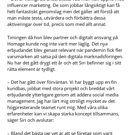
influencer marketing. De som jobbar långsiktigt kan få
helt fantastiskt genomslag men det gäller att förstå att
man måste testa, utvärdera och förbättra dessa
aktiveringar över tid, precis som med allt annat.
Timingen då hon blev partner och digitalt ansvarig på
Homage kunde nog inte varit mer läglig. Det nya
erbjudandet blev genast relevant när pandemin fick fler
varumärken att satsa på den digitala marknadsföringen.
Nu har det gått drygt ett år och att Siri befinner sig i sitt
rätta element är tydligt.
– Det har gått över förväntan. Vi har byggt upp en fin
kundbas, jobbat med stora projekt och breddat vårt
erbjudande ytterligare genom att addera social media
management. Jag har lärt mig otroligt mycket av det
högpresterande teamet runt mig. Med våra olika
erfarenheter kan vi skapa starka koncept tillsammans,
säger Siri och avslutar:
– Bland det bästa jag vet är att se företag som varit