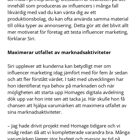
innehåll som produceras av influencers i många fall
likvärdig med vad du kan vänta dig av ett
produktionsbolag, du kan ofta använda samma material
till olika typer av annonsering. Detta gör att det blivit allt
mer motiverat för företag att testa influencer marketing,
förklarar Siri.
Maximerar utfallet av marknadsaktiviteter
Siri upplever att kunderna kan betydligt mer om
influencer marketing idag jämfört med för fem år sedan
och att fler förstått värdet. I takt med utvecklingen har
hon identifierat nya behov på marknaden och när
möjligheten att starta upp Homages digitala avdelning
dök upp var hon inte sen att tacka ja. Här skulle hon få
chansen att hjälpa varumärken att maximera utfallet av
sina marknadsaktiviteter.
– Jag hade drivit projekt med Homage tidigare och vi
insåg redan då att vi kompletterade varandra bra. Många
varumärken lägger stor budget och massor av tid på