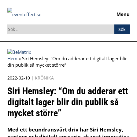
Menu
Sök
efter:
Skip
to
Hem
»
Siri Hemsley: “Om du adderar ett digitalt lager blir
content
din publik så mycket större”
2022-02-10
|
KRÖNIKA
Siri Hemsley: “Om du adderar ett
digitalt lager blir din publik så
mycket större”
Med ett beundransvärt driv har Siri Hemsley,
partner och digitalt ansvarig, skapat innovativa