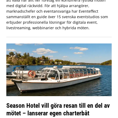
att växa när allt fler företag vill kombinera fysiska möten
med digital räckvidd. För att hjälpa arrangörer,
marknadschefer och eventansvariga har Eventeffect
sammanställt en guide över 15 svenska eventstudios som
erbjuder professionella lösningar för digitala event,
livestreaming, webbinarier och hybrida möten.
Season Hotel vill göra resan till en del av
mötet – lanserar egen charterbåt