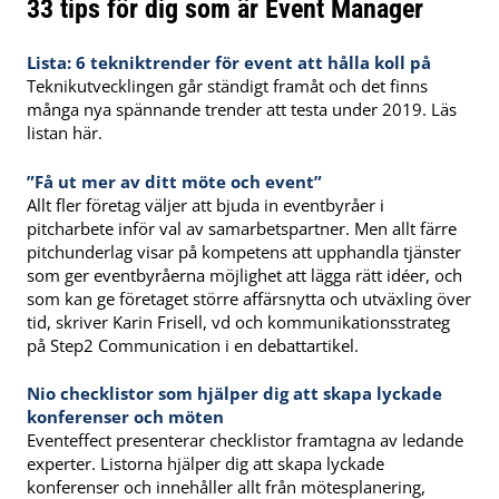
33 tips för dig som är Event Manager
Lista: 6 tekniktrender för event att hålla koll på
Teknikutvecklingen går ständigt framåt och det finns
många nya spännande trender att testa under 2019. Läs
listan här.
”Få ut mer av ditt möte och event”
Allt fler företag väljer att bjuda in eventbyråer i
pitcharbete inför val av samarbetspartner. Men allt färre
pitchunderlag visar på kompetens att upphandla tjänster
som ger eventbyråerna möjlighet att lägga rätt idéer, och
som kan ge företaget större affärsnytta och utväxling över
tid, skriver Karin Frisell, vd och kommunikationsstrateg
på Step2 Communication i en debattartikel.
Nio checklistor som hjälper dig att skapa lyckade
konferenser och möten
Eventeffect presenterar checklistor framtagna av ledande
experter. Listorna hjälper dig att skapa lyckade
konferenser och innehåller allt från mötesplanering,