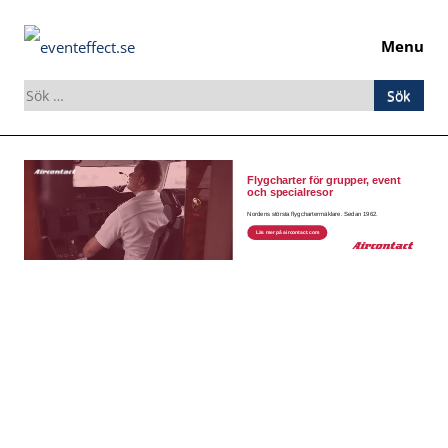
Menu
Sök
efter:
Skip
to
content